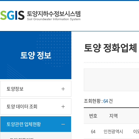
본
왼
하
문
쪽
단
내
메
주
용
뉴
소
으
바
영
로
로
역
바
가
바
토양 정화업체
로
기
로
토양 정보
가
가
기
기
토양정보
조회현황 :
64
건
토양 데이터 조회
번호
지역
토양관련 업체현황
업체현황 - 번호, 지역 업체, 소재
64
인천광역시
이