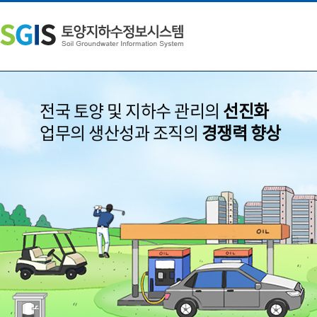
상
하
단
단
메
주
뉴
소
바
영
로
역
가
바
전국 토양 및 지하수 관리의
선진화
기
로
가
업무의 생산성과 조직의
경쟁력 향상
기