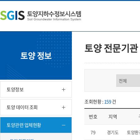
본
왼
하
문
쪽
단
내
메
주
용
뉴
소
으
바
영
로
로
역
바
가
바
토양 전문기관
로
기
로
토양 정보
가
가
기
기
구분 선택
토양정보
조회현황 :
159
건
토양 데이터 조회
번호
지역
토양관련 업체현황
업체현황 - 번호, 지역, 구분, 기
79
경기도
토양환