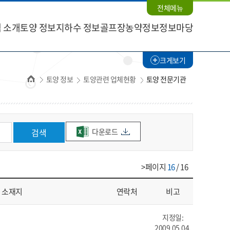
전체메뉴
 소개
토양 정보
지하수 정보
골프장농약정보
정보마당
크게보기
홈
토양 정보
토양관련 업체현황
토양 전문기관
다운로드
검색
>페이지
16
/ 16
소재지
연락처
비고
지정일:
2009.05.04.