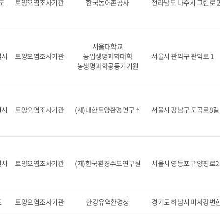
도
토양오염조사기관
한국농어촌공사
전라남도 나주시 그린로 2
서울대학교
별시
토양오염조사기관
농업생명과학대학
서울시 관악구 관악로 1
농생명과학공동기기원
별시
토양오염조사기관
(재)대한토양환경연구소
서울시 강남구 도곡로8길 
별시
토양오염조사기관
(재)한국환경수도연구원
서울시 영등포구 양평로28
도
토양오염조사기관
한강유역환경청
경기도 하남시 미사강변한