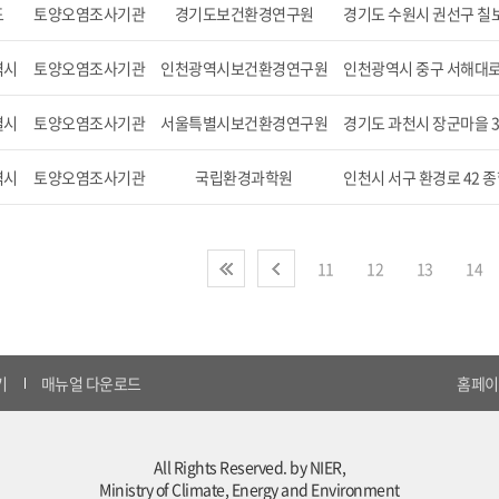
도
토양오염조사기관
경기도보건환경연구원
경기도 수원시 권선구 칠보
역시
토양오염조사기관
인천광역시보건환경연구원
인천광역시 중구 서해대로 
별시
토양오염조사기관
서울특별시보건환경연구원
경기도 과천시 장군마을 3
역시
토양오염조사기관
국립환경과학원
인천시 서구 환경로 42
처음
이전
11
12
13
14
기
매뉴얼 다운로드
홈페이지
All Rights Reserved. by NIER,
Ministry of Climate, Energy and Environment