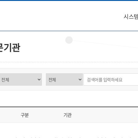
시스템
문기관
구분 선택
제목,내용 선택
검색어 입력
구분
기관
역, 구분, 기관, 소재지, 연락처, 비고를 표시