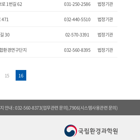
로 1번길 62
031-250-2586
법정기관
471
032-440-5510
법정기관
길 30
02-570-3391
법정기관
 종합환경연구단지
032-560-8395
법정기관
15
16
 안내 : 032-560-8373(업무관련 문의),7906(시스템사용관련 문의)