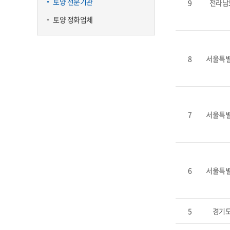
토양 전문기관
9
전라남
토양 정화업체
8
서울특
7
서울특
6
서울특
5
경기