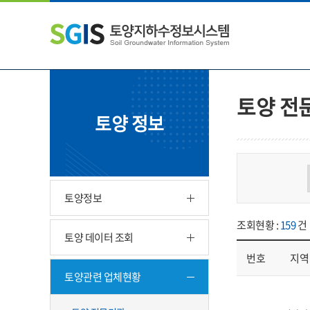
본
왼
하
문
쪽
단
내
메
주
용
뉴
소
으
바
영
로
로
역
바
가
바
토양 전
로
기
로
토양 정보
가
가
기
기
토양정보
조회현황 :
159
건
토양 데이터 조회
번호
지역
토양관련 업체현황
업체현황 - 번호, 지