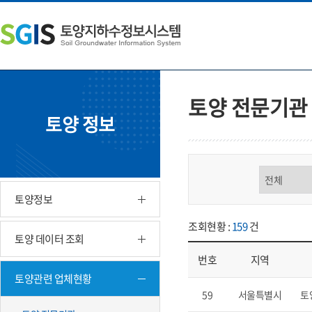
본
왼
하
문
쪽
단
내
메
주
용
뉴
소
으
바
영
로
로
역
바
가
바
토양 전문기관
로
기
로
토양 정보
가
가
기
기
구분 선택
토양정보
조회현황 :
159
건
토양 데이터 조회
번호
지역
토양관련 업체현황
업체현황 - 번호, 지역, 구분, 기
59
서울특별시
토