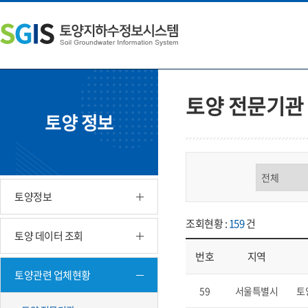
본
왼
하
문
쪽
단
내
메
주
용
뉴
소
으
바
영
로
로
역
바
가
바
토양 전문기관
로
기
로
토양 정보
가
가
기
기
구분 선택
토양정보
조회현황 :
159
건
토양 데이터 조회
번호
지역
토양관련 업체현황
업체현황 - 번호, 지역, 구분, 기
59
서울특별시
토