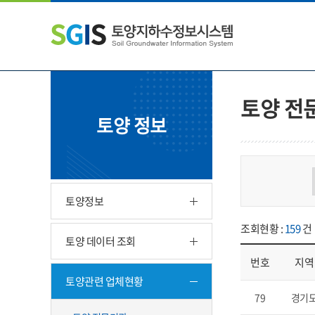
본
왼
하
문
쪽
단
내
메
주
용
뉴
소
으
바
영
로
로
역
바
가
바
토양 전
로
기
로
토양 정보
가
가
기
기
토양정보
조회현황 :
159
건
토양 데이터 조회
번호
지역
토양관련 업체현황
업체현황 - 번호, 지
79
경기