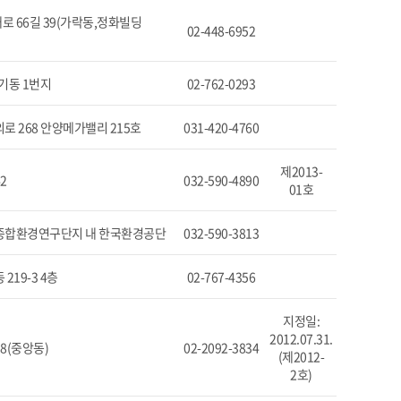
 66길 39(가락동,정화빌딩
02-448-6952
기동 1번지
02-762-0293
로 268 안양메가밸리 215호
031-420-4760
제2013-
2
032-590-4890
01호
 종합환경연구단지 내 한국환경공단
032-590-3813
219-3 4층
02-767-4356
지정일:
2012.07.31.
8(중앙동)
02-2092-3834
(제2012-
2호)