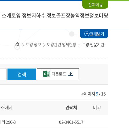
전체메뉴
 소개
토양 정보
지하수 정보
골프장농약정보
정보마당
크게보기
홈
토양 정보
토양관련 업체현황
토양 전문기관
다운로드
검색
>페이지
9
/ 16
소재지
연락처
비고
 296-3
02-3461-5517