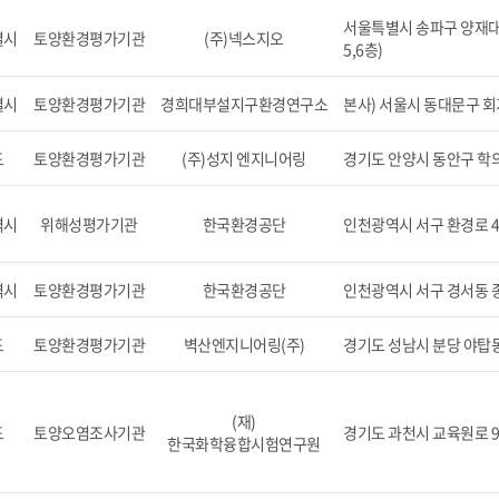
서울특별시 송파구 양재대로
별시
토양환경평가기관
(주)넥스지오
5,6층)
별시
토양환경평가기관
경희대부설지구환경연구소
본사) 서울시 동대문구 회
도
토양환경평가기관
(주)성지 엔지니어링
경기도 안양시 동안구 학의
역시
위해성평가기관
한국환경공단
인천광역시 서구 환경로 4
역시
토양환경평가기관
한국환경공단
인천광역시 서구 경서동
도
토양환경평가기관
벽산엔지니어링(주)
경기도 성남시 분당 야탑동 
(재)
도
토양오염조사기관
경기도 과천시 교육원로 9
한국화학융합시험연구원