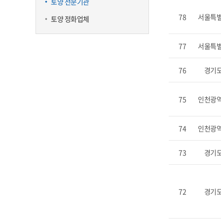
토양 전문기관
78
서울특
토양 정화업체
77
서울특
76
경기
75
인천광
74
인천광
73
경기
72
경기