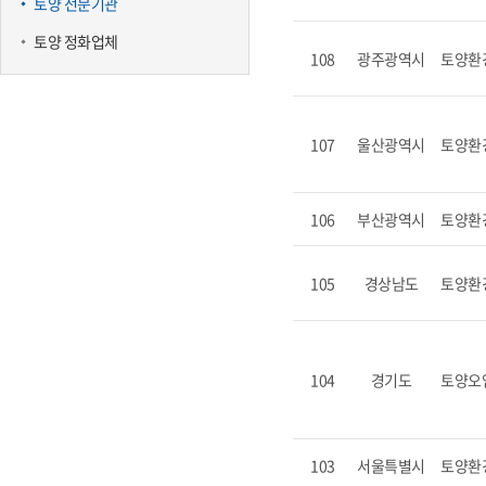
토양 전문기관
토양 정화업체
108
광주광역시
토양환
107
울산광역시
토양환
106
부산광역시
토양환
105
경상남도
토양환
104
경기도
토양오
103
서울특별시
토양환