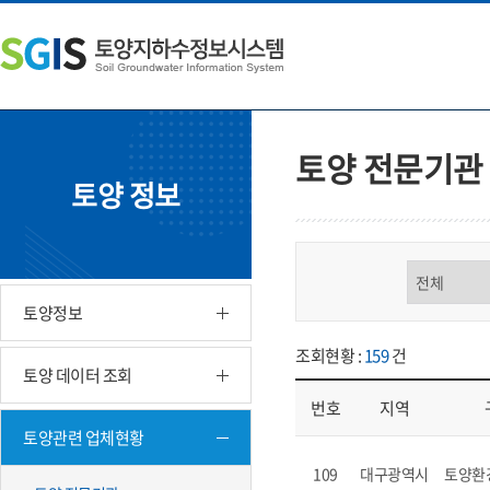
본
왼
하
문
쪽
단
내
메
주
용
뉴
소
으
바
영
로
로
역
바
가
바
토양 전문기관
로
기
로
토양 정보
가
가
기
기
구분 선택
토양정보
조회현황 :
159
건
토양 데이터 조회
번호
지역
토양관련 업체현황
업체현황 - 번호, 지역, 구분, 기
109
대구광역시
토양환