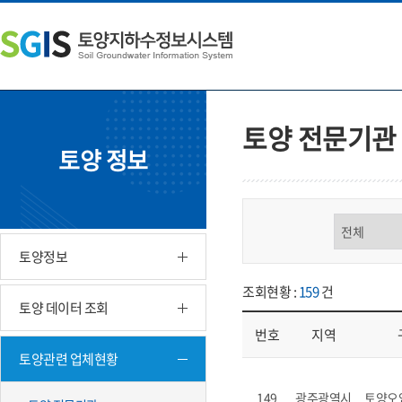
본
왼
하
문
쪽
단
내
메
주
용
뉴
소
으
바
영
로
로
역
바
가
바
토양 전문기관
로
기
로
토양 정보
가
가
기
기
구분 선택
토양정보
조회현황 :
159
건
토양 데이터 조회
번호
지역
토양관련 업체현황
업체현황 - 번호, 지역, 구분, 기
149
광주광역시
토양오