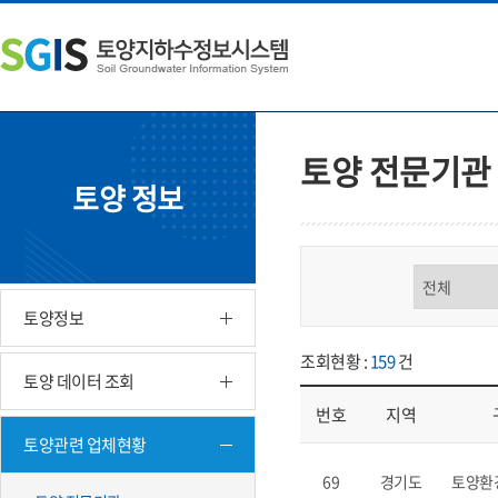
본
왼
하
문
쪽
단
내
메
주
용
뉴
소
으
바
영
로
로
역
바
가
바
토양 전문기관
로
기
로
토양 정보
가
가
기
기
구분 선택
토양정보
조회현황 :
159
건
토양 데이터 조회
번호
지역
토양관련 업체현황
업체현황 - 번호, 지역, 구분, 기
69
경기도
토양환