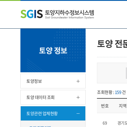
본
왼
하
문
쪽
단
내
메
주
용
뉴
소
으
바
영
로
로
역
바
가
바
토양 전
로
기
로
토양 정보
가
가
기
기
토양정보
조회현황 :
159
건
토양 데이터 조회
번호
지역
토양관련 업체현황
업체현황 - 번호, 지
69
경기