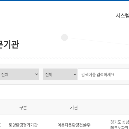
시스템
문기관
구분 선택
제목,내용 선택
검색어 입력
구분
기관
역, 구분, 기관, 소재지, 연락처, 비고를 표시
경기도 성남시
도
토양환경평가기관
아름다운환경건설㈜
테크노파크 