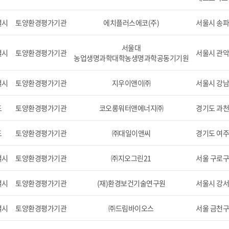
별시
토양환경평가기관
에치플러스에코(주)
서울시 송파
서울대
별시
토양환경평가기관
서울시 관악
농업생명과학대학농생명과학공동기기원
별시
토양환경평가기관
지우이앤이㈜
서울시 강남구
도
토양환경평가기관
코오롱워터앤에너지㈜
경기도 과천
도
토양환경평가기관
㈜대일이앤씨
경기도 여주군
별시
토양환경평가기관
㈜지오그린21
서울 구로구 
별시
토양환경평가기관
(재)환경보건기술연구원
서울시 강서구
별시
토양환경평가기관
㈜드림바이오스
서울 금천구