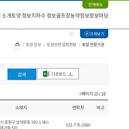
전체메뉴
 소개
토양 정보
지하수 정보
골프장농약정보
정보마당
크게보기
홈
토양 정보
토양관련 업체현황
토양 전문기관
다운로드
검색
>페이지
10
/ 16
소재지
연락처
비고
 중원구 상대원동 190-1 SKn
031-776-2080
메가동 501