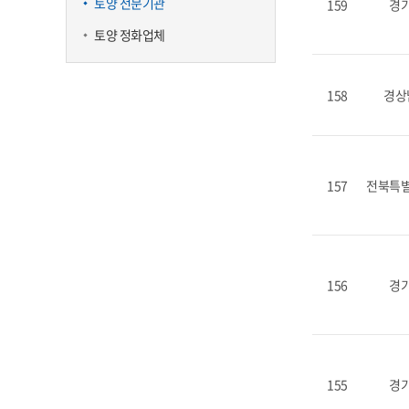
토양 전문기관
159
경
토양 정화업체
158
경상
157
전북특
156
경
155
경