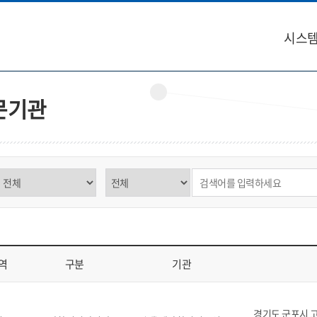
시스템
문기관
구분 선택
제목,내용 선택
검색어 입력
역
구분
기관
역, 구분, 기관, 소재지, 연락처, 비고를 표시
경기도 군포시 고산