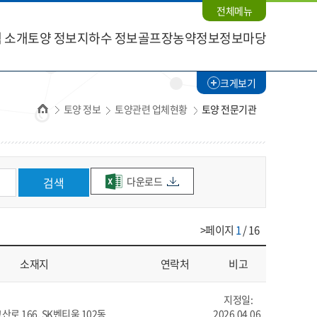
전체메뉴
 소개
토양 정보
지하수 정보
골프장농약정보
정보마당
크게보기
홈
토양 정보
토양관련 업체현황
토양 전문기관
다운로드
검색
>페이지
1
/ 16
소재지
연락처
비고
지정일:
로 166, SK벤티움 102동
2026.04.06.