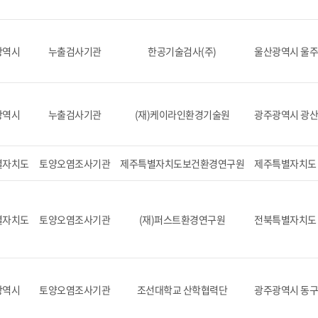
광역시
누출검사기관
한공기술검사(주)
울산광역시 울주군
광역시
누출검사기관
(재)케이라인환경기술원
광주광역시 광산
별자치도
토양오염조사기관
제주특별자치도보건환경연구원
제주특별자치도 제
별자치도
토양오염조사기관
(재)퍼스트환경연구원
전북특별자치도 전
광역시
토양오염조사기관
조선대학교 산학협력단
광주광역시 동구 