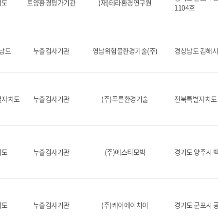
기도
토양환경평가기관
(재)테라환경연구원
1104호
남도
누출검사기관
영남위험물환경기술(주)
경상남도 김해시 
별자치도
누출검사기관
(주)푸른환경기술
전북특별자치도 
기도
누출검사기관
(주)에스티모빅
경기도 양주시 백
기도
누출검사기관
(주)케이에이치이
경기도 군포시 공단