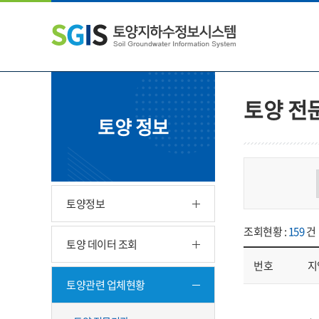
본
왼
하
문
쪽
단
내
메
주
용
뉴
소
으
바
영
로
로
역
바
가
바
토양 전
로
기
로
토양 정보
가
가
기
기
토양정보
조회현황 :
159
건
토양 데이터 조회
번호
지
토양관련 업체현황
업체현황 - 번호, 지