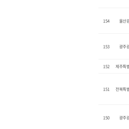
154
울산
153
광주
152
제주특
151
전북특
150
광주