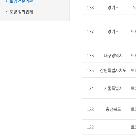
토양 전문기관
138
경기도
토양 정화업체
137
경기도
토
136
대구광역시
토
135
강원특별자치도
토
134
서울특별시
토
133
충청북도
토
132
토