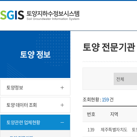
본
왼
하
문
쪽
단
내
메
주
용
뉴
소
으
바
영
로
로
역
바
가
바
토양 전문기관
로
기
로
토양 정보
가
가
기
기
구분 선택
토양정보
조회현황 :
159
건
토양 데이터 조회
번호
지역
토양관련 업체현황
업체현황 - 번호, 지역, 구분, 기
139
제주특별자치도
토