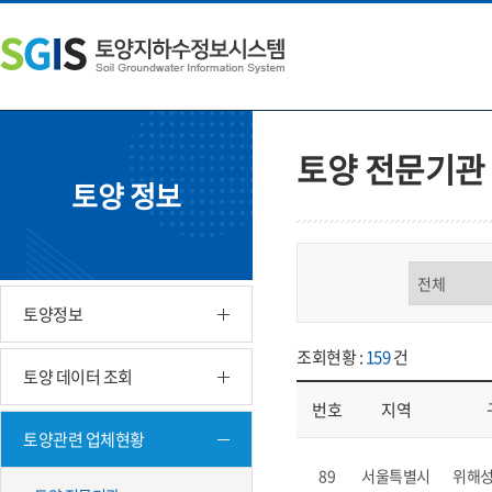
본
왼
하
문
쪽
단
내
메
주
용
뉴
소
으
바
영
로
로
역
바
가
바
토양 전문기관
로
기
로
토양 정보
가
가
기
기
구분 선택
토양정보
조회현황 :
159
건
토양 데이터 조회
번호
지역
토양관련 업체현황
업체현황 - 번호, 지역, 구분, 기
89
서울특별시
위해