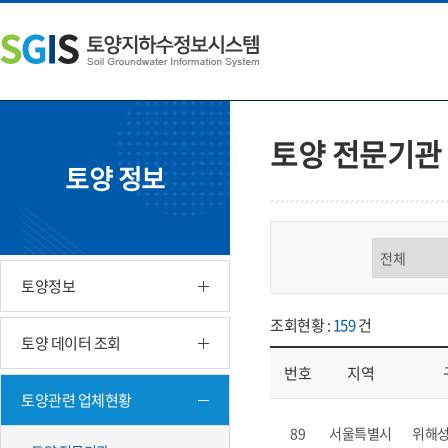
본
왼
하
문
쪽
단
내
메
주
용
뉴
소
으
바
영
로
로
역
바
가
바
토양 전문기관
로
기
로
토양 정보
가
가
기
기
구분 선택
토양정보
조회현황 :
159
건
토양 데이터 조회
번호
지역
토양관련 업체현황
업체현황 - 번호, 지역, 구분, 기
89
서울특별시
위해