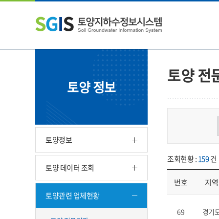
본
왼
하
문
쪽
단
내
메
주
용
뉴
소
으
바
영
로
로
역
바
가
바
토양 전
로
기
로
토양 정보
가
가
기
기
토양정보
조회현황 :
159
건
토양 데이터 조회
번호
지역
토양관련 업체현황
업체현황 - 번호, 지
69
경기