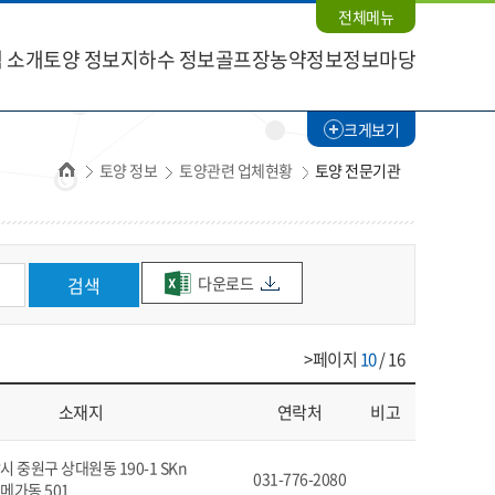
전체메뉴
 소개
토양 정보
지하수 정보
골프장농약정보
정보마당
크게보기
홈
토양 정보
토양관련 업체현황
토양 전문기관
다운로드
검색
>페이지
10
/ 16
소재지
연락처
비고
 중원구 상대원동 190-1 SKn
031-776-2080
메가동 501