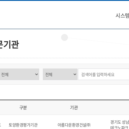
시스템
문기관
구분 선택
제목,내용 선택
검색어 입력
구분
기관
역, 구분, 기관, 소재지, 연락처, 비고를 표시
경기도 성남시
도
토양환경평가기관
아름다운환경건설㈜
테크노파크 