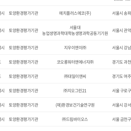
별시
토양환경평가기관
에치플러스에코(주)
서울시 송파
서울대
별시
토양환경평가기관
서울시 관악
농업생명과학대학농생명과학공동기기원
별시
토양환경평가기관
지우이앤이㈜
서울시 강남구
도
토양환경평가기관
코오롱워터앤에너지㈜
경기도 과천
도
토양환경평가기관
㈜대일이앤씨
경기도 여주군
별시
토양환경평가기관
㈜지오그린21
서울 구로구 
별시
토양환경평가기관
(재)환경보건기술연구원
서울시 강서구
별시
토양환경평가기관
㈜드림바이오스
서울 금천구