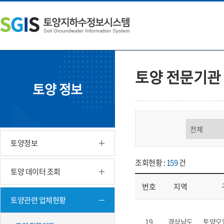
본
왼
하
문
쪽
단
내
메
주
용
뉴
소
으
바
영
로
로
역
바
가
바
토양 전문기관
로
기
로
토양 정보
가
가
기
기
구분 선택
토양정보
조회현황 :
159
건
토양 데이터 조회
번호
지역
토양관련 업체현황
업체현황 - 번호, 지역, 구분, 기
19
경상남도
토양오