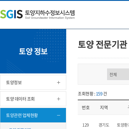
본
왼
하
문
쪽
단
내
메
주
용
뉴
소
으
바
영
로
로
역
바
가
바
토양 전문기관
로
기
로
토양 정보
가
가
기
기
구분 선택
토양정보
조회현황 :
159
건
토양 데이터 조회
번호
지역
토양관련 업체현황
업체현황 - 번호, 지역, 구분, 기
129
경기도
토양환