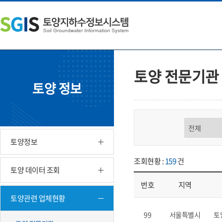
본
왼
하
문
쪽
단
내
메
주
용
뉴
소
으
바
영
로
로
역
바
가
바
토양 전문기관
로
기
로
토양 정보
가
가
기
기
구분 선택
토양정보
조회현황 :
159
건
토양 데이터 조회
번호
지역
토양관련 업체현황
업체현황 - 번호, 지역, 구분, 기
99
서울특별시
토