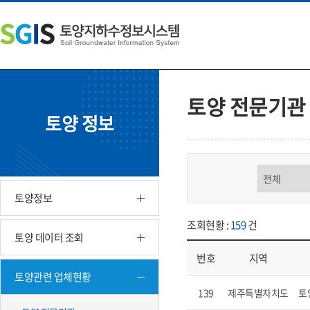
본
왼
하
문
쪽
단
내
메
주
용
뉴
소
으
바
영
로
로
역
바
가
바
토양 전문기관
로
기
로
토양 정보
가
가
기
기
구분 선택
토양정보
조회현황 :
159
건
토양 데이터 조회
번호
지역
토양관련 업체현황
업체현황 - 번호, 지역, 구분, 기
139
제주특별자치도
토