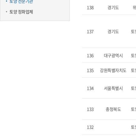
토양 전문기관
138
경기도
토양 정화업체
137
경기도
토
136
대구광역시
토
135
강원특별자치도
토
134
서울특별시
토
133
충청북도
토
132
토