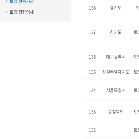
토양 전문기관
138
경기도
토양 정화업체
137
경기도
토
136
대구광역시
토
135
강원특별자치도
토
134
서울특별시
토
133
충청북도
토
132
토