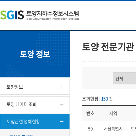
본
왼
하
문
쪽
단
내
메
주
용
뉴
소
으
바
영
로
로
역
바
가
바
토양 전문기관
로
기
로
토양 정보
가
가
기
기
구분 선택
토양정보
조회현황 :
159
건
토양 데이터 조회
번호
지역
토양관련 업체현황
업체현황 - 번호, 지역, 구분, 기
59
서울특별시
토