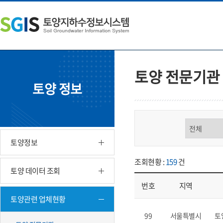
본
왼
하
문
쪽
단
내
메
주
용
뉴
소
으
바
영
로
로
역
바
가
바
토양 전문기관
로
기
로
토양 정보
가
가
기
기
구분 선택
토양정보
조회현황 :
159
건
토양 데이터 조회
번호
지역
토양관련 업체현황
업체현황 - 번호, 지역, 구분, 기
99
서울특별시
토