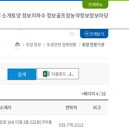
전체메뉴
 소개
토양 정보
지하수 정보
골프장농약정보
정보마당
크게보기
홈
토양 정보
토양관련 업체현황
토양 전문기관
다운로드
검색
>페이지
4
/ 16
소재지
연락처
비고
 164, 디동 2층 222호(구미동
031-776-2112