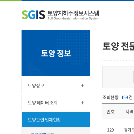
본
왼
하
문
쪽
단
내
메
주
용
뉴
소
으
바
영
로
로
역
바
가
바
토양 전
로
기
로
토양 정보
가
가
기
기
토양정보
조회현황 :
159
건
토양 데이터 조회
번호
지역
토양관련 업체현황
업체현황 - 번호, 지
129
경기