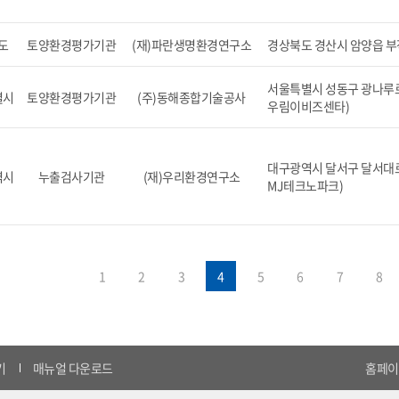
도
토양환경평가기관
(재)파란생명환경연구소
경상북도 경산시 암양읍 부적
서울특별시 성동구 광나루로 6
별시
토양환경평가기관
(주)동해종합기술공사
우림이비즈센타)
대구광역시 달서구 달서대로 
역시
누출검사기관
(재)우리환경연구소
MJ테크노파크)
1
2
3
4
5
6
7
8
기
매뉴얼 다운로드
홈페이지