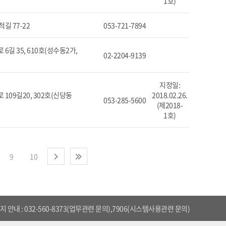
1호)
길 77-22
053-721-7894
길 35, 610호(성수동2가,
02-2204-9139
지정일:
109길20, 302호(신당동
2018.02.26.
053-285-5600
(제2018-
1호)
9
10
다음
끝
 안내 : 032-560-8373(업무관련 문의),7906(시스템사용관련 문의)