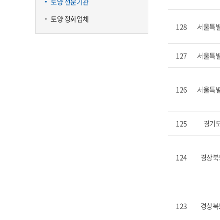
토양 전문기관
토양 정화업체
128
서울특
127
서울특
126
서울특
125
경기
124
경상북
123
경상북