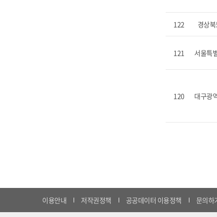
122
경상북
121
서울특
120
대구광
이용안내
저작권정책
공공데이터 이용정책
문의하