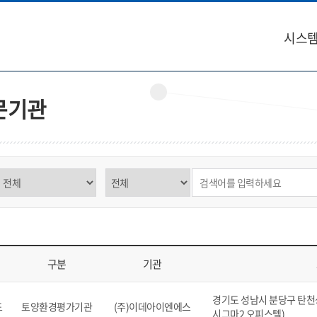
시스템
문기관
구분 선택
제목,내용 선택
검색어 입력
구분
기관
역, 구분, 기관, 소재지, 연락처, 비고를 표시
경기도 성남시 분당구 탄천상로
도
토양환경평가기관
(주)이데아이엔에스
시그마2 오피스텔)