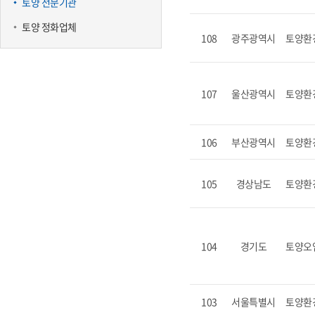
토양 전문기관
토양 정화업체
108
광주광역시
토양환
107
울산광역시
토양환
106
부산광역시
토양환
105
경상남도
토양환
104
경기도
토양오
103
서울특별시
토양환