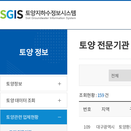
본
왼
하
문
쪽
단
내
메
주
용
뉴
소
으
바
영
로
로
역
바
가
바
토양 전문기관
로
기
로
토양 정보
가
가
기
기
구분 선택
토양정보
조회현황 :
159
건
토양 데이터 조회
번호
지역
토양관련 업체현황
업체현황 - 번호, 지역, 구분, 기
109
대구광역시
토양환