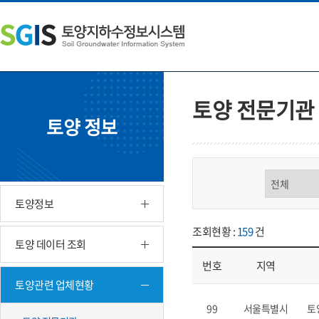
본
왼
하
문
쪽
단
내
메
주
용
뉴
소
으
바
영
로
로
역
바
가
바
토양 전문기관
로
기
로
토양 정보
가
가
기
기
구분 선택
토양정보
조회현황 :
159
건
토양 데이터 조회
번호
지역
토양관련 업체현황
업체현황 - 번호, 지역, 구분, 기
99
서울특별시
토