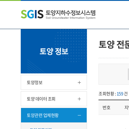
본
왼
하
문
쪽
단
내
메
주
용
뉴
소
으
바
영
로
로
역
바
가
바
토양 전
로
기
로
토양 정보
가
가
기
기
토양정보
조회현황 :
159
건
토양 데이터 조회
번호
지
토양관련 업체현황
업체현황 - 번호, 지