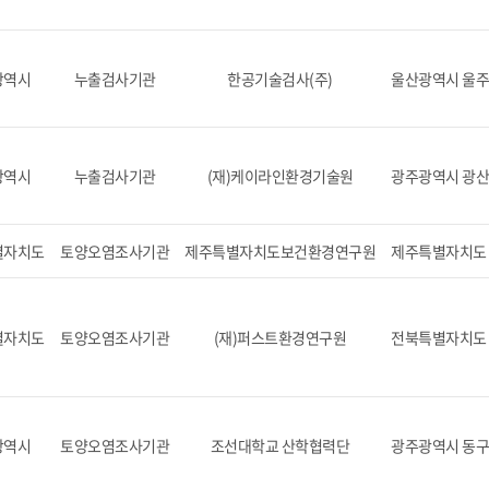
광역시
누출검사기관
한공기술검사(주)
울산광역시 울주군
광역시
누출검사기관
(재)케이라인환경기술원
광주광역시 광산
별자치도
토양오염조사기관
제주특별자치도보건환경연구원
제주특별자치도 제
별자치도
토양오염조사기관
(재)퍼스트환경연구원
전북특별자치도 전
광역시
토양오염조사기관
조선대학교 산학협력단
광주광역시 동구 