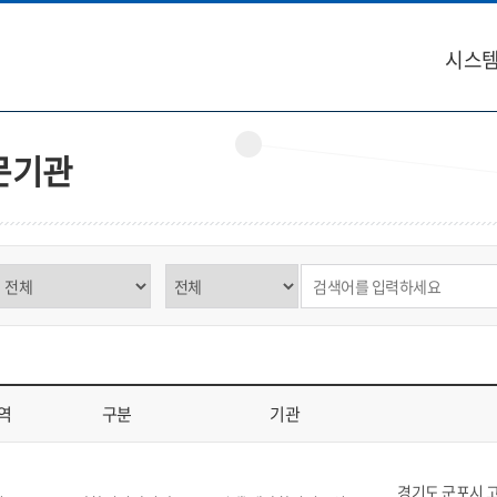
시스템
문기관
구분 선택
제목,내용 선택
검색어 입력
역
구분
기관
역, 구분, 기관, 소재지, 연락처, 비고를 표시
경기도 군포시 고산