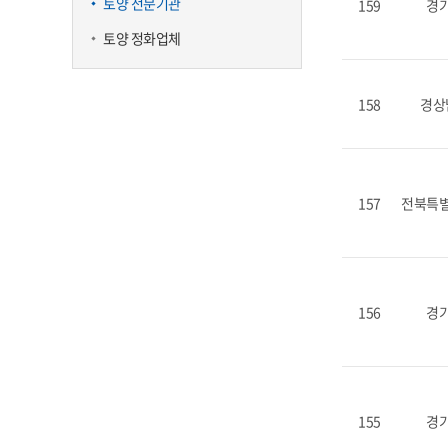
토양 전문기관
159
경
토양 정화업체
158
경상
157
전북특
156
경
155
경