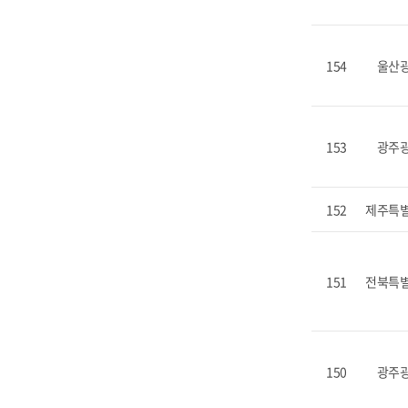
154
울산
153
광주
152
제주특
151
전북특
150
광주