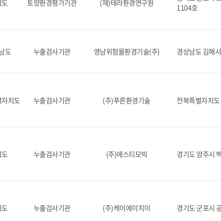
기도
토양환경평가기관
(재)테라환경연구원
1104호
남도
누출검사기관
영남위험물환경기술(주)
경상남도 김해시 
별자치도
누출검사기관
(주)푸른환경기술
전북특별자치도 
기도
누출검사기관
(주)에스티모빅
경기도 양주시 백
기도
누출검사기관
(주)케이에이치이
경기도 군포시 공단