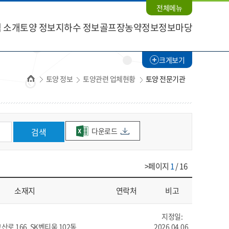
전체메뉴
 소개
토양 정보
지하수 정보
골프장농약정보
정보마당
크게보기
홈
토양 정보
토양관련 업체현황
토양 전문기관
다운로드
검색
>페이지
1
/ 16
소재지
연락처
비고
지정일:
로 166, SK벤티움 102동
2026.04.06.