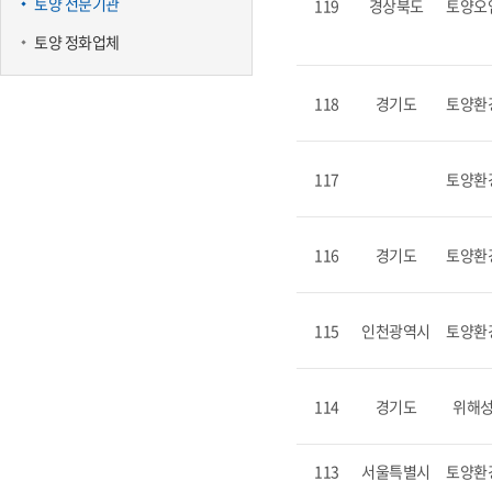
토양 전문기관
119
경상북도
토양오
토양 정화업체
118
경기도
토양환
117
토양환
116
경기도
토양환
115
인천광역시
토양환
114
경기도
위해
113
서울특별시
토양환