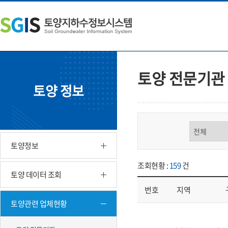
본
왼
하
문
쪽
단
내
메
주
용
뉴
소
으
바
영
로
로
역
바
가
바
토양 전문기관
로
기
로
토양 정보
가
가
기
기
구분 선택
토양정보
조회현황 :
159
건
토양 데이터 조회
번호
지역
토양관련 업체현황
업체현황 - 번호, 지역, 구분, 기