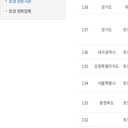
토양 전문기관
138
경기도
토양 정화업체
137
경기도
토
136
대구광역시
토
135
강원특별자치도
토
134
서울특별시
토
133
충청북도
토
132
토