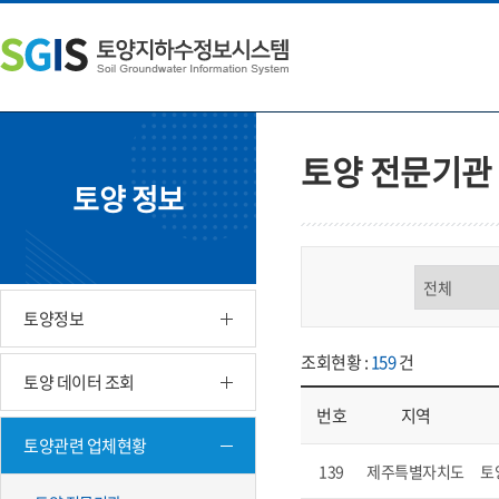
본
왼
하
문
쪽
단
내
메
주
용
뉴
소
으
바
영
로
로
역
바
가
바
토양 전문기관
로
기
로
토양 정보
가
가
기
기
구분 선택
토양정보
조회현황 :
159
건
토양 데이터 조회
번호
지역
토양관련 업체현황
업체현황 - 번호, 지역, 구분, 기
139
제주특별자치도
토