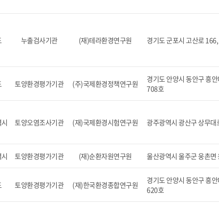
도
누출검사기관
(재)테라환경연구원
경기도 군포시 고산로 166, 
경기도 안양시 동안구 흥안대
도
토양환경평가기관
(주)국제환경정책연구원
708호
역시
토양오염조사기관
(재)국제환경시험연구원
광주광역시 광산구 상무대로 5
역시
토양환경평가기관
(재)순환자원연구원
울산광역시 울주군 웅촌면 
경기도 안양시 동안구 흥안대
도
토양환경평가기관
(재)한국환경종합연구원
620호