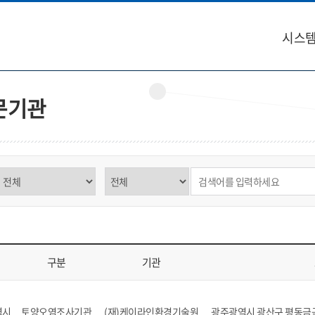
시스템
문기관
구분 선택
제목,내용 선택
검색어 입력
구분
기관
역, 구분, 기관, 소재지, 연락처, 비고를 표시
역시
토양오염조사기관
(재)케이라인환경기술원
광주광역시 광산구 평동금곡