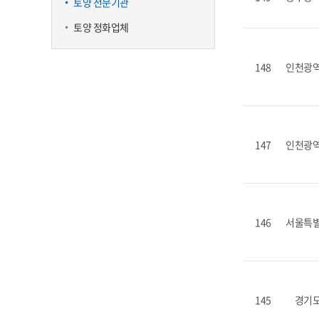
토양 전문기관
토양 정화업체
148
인천광
147
인천광
146
서울특
145
경기