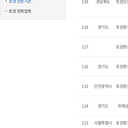
토양 전문기관
119
경상북도
토양오
토양 정화업체
118
경기도
토양환
117
토양환
116
경기도
토양환
115
인천광역시
토양환
114
경기도
위해
113
서울특별시
토양환