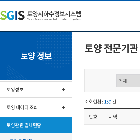
본
왼
하
문
쪽
단
내
메
주
용
뉴
소
으
바
영
로
로
역
바
가
바
토양 전문기관
로
기
로
토양 정보
가
가
기
기
구분 선택
토양정보
조회현황 :
159
건
토양 데이터 조회
번호
지역
토양관련 업체현황
업체현황 - 번호, 지역, 구분, 기