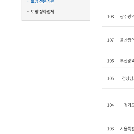
토양 전문기관
토양 정화업체
108
광주광
107
울산광
106
부산광
105
경상남
104
경기
103
서울특