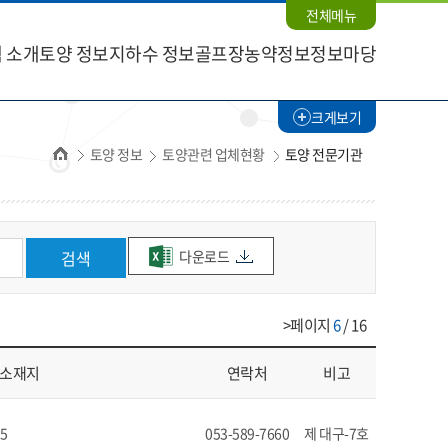
전체메뉴
 소개
토양 정보
지하수 정보
골프장농약정보
정보마당
크게보기
홈
토양 정보
토양관련 업체현황
토양 전문기관
다운로드
검색
>페이지
6
/ 16
소재지
연락처
비고
5
053-589-7660
제 대구-7호