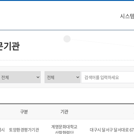
시스템
문기관
구분 선택
제목,내용 선택
검색어 입력
구분
기관
역, 구분, 기관, 소재지, 연락처, 비고를 표시
계명문화대학교
역시
토양환경평가기관
대구시 달서구 달서대로 67
산학협력단