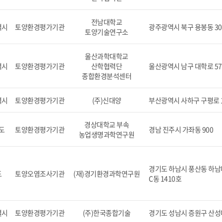
전남대학교
역시
토양환경평가기관
광주광역시 북구 용봉동 30
토양기술연구소
울산과학대학교
역시
토양환경평가기관
산학협력단
울산광역시 남구 대학로 57
종합환경분석센터
역시
토양환경평가기관
(주)신대양
부산광역시 사하구 구평로 1
경상대학교 부속
도
토양환경평가기관
경남 진주시 가좌동 900
농업생명과학연구원
경기도 하남시 풍산동 하남대
도
토양오염조사기관
(재)경기환경과학연구원
C동 1410호
별시
토양환경평가기관
(주)한국종합기술
경기도 성남시 증원구 산성대