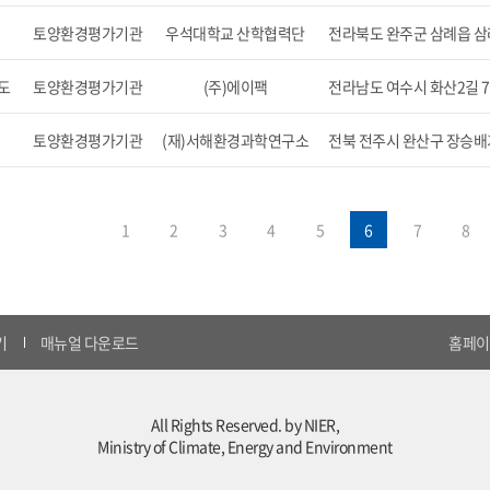
토양환경평가기관
우석대학교 산학협력단
전라북도 완주군 삼례읍 삼례
도
토양환경평가기관
(주)에이팩
전라남도 여수시 화산2길 7
토양환경평가기관
(재)서해환경과학연구소
전북 전주시 완산구 장승배기
1
2
3
4
5
6
7
8
기
매뉴얼 다운로드
홈페이지
All Rights Reserved. by NIER,
Ministry of Climate, Energy and Environment