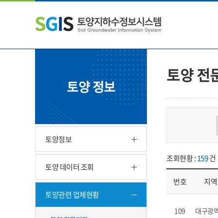
본
왼
하
문
쪽
단
내
메
주
용
뉴
소
으
바
영
로
로
역
바
가
바
토양 전
로
기
로
토양 정보
가
가
기
기
토양정보
조회현황 :
159
건
토양 데이터 조회
번호
지역
토양관련 업체현황
업체현황 - 번호, 지
109
대구광