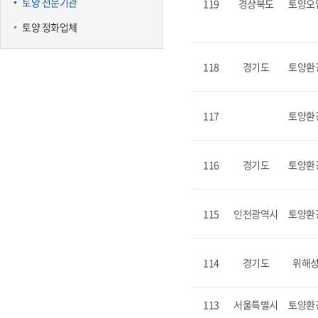
토양 전문기관
119
경상북도
토양오
토양 정화업체
118
경기도
토양환
117
토양환
116
경기도
토양환
115
인천광역시
토양환
114
경기도
위해
113
서울특별시
토양환