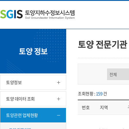
본
왼
하
문
쪽
단
내
메
주
용
뉴
소
으
바
영
로
로
역
바
가
바
토양 전문기관
로
기
로
토양 정보
가
가
기
기
구분 선택
토양정보
조회현황 :
159
건
토양 데이터 조회
번호
지역
토양관련 업체현황
업체현황 - 번호, 지역, 구분, 기