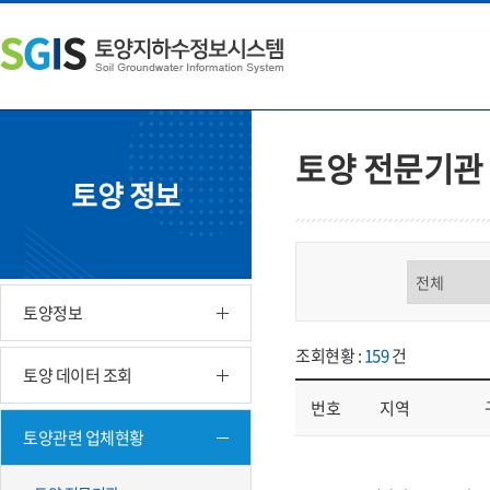
본
왼
하
문
쪽
단
내
메
주
용
뉴
소
으
바
영
로
로
역
바
가
바
토양 전문기관
로
기
로
토양 정보
가
가
기
기
구분 선택
토양정보
조회현황 :
159
건
토양 데이터 조회
번호
지역
토양관련 업체현황
업체현황 - 번호, 지역, 구분, 기