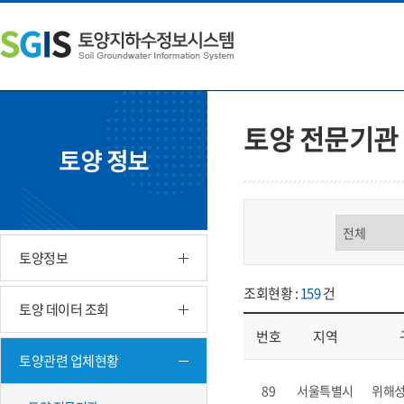
본
왼
하
문
쪽
단
내
메
주
용
뉴
소
으
바
영
로
로
역
바
가
바
토양 전문기관
로
기
로
토양 정보
가
가
기
기
구분 선택
토양정보
조회현황 :
159
건
토양 데이터 조회
번호
지역
토양관련 업체현황
업체현황 - 번호, 지역, 구분, 기
89
서울특별시
위해