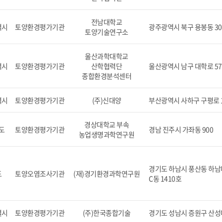
전남대학교
역시
토양환경평가기관
광주광역시 북구 용봉동 30
토양기술연구소
울산과학대학교
역시
토양환경평가기관
산학협력단
울산광역시 남구 대학로 57
종합환경분석센터
역시
토양환경평가기관
(주)신대양
부산광역시 사하구 구평로 1
경상대학교 부속
도
토양환경평가기관
경남 진주시 가좌동 900
농업생명과학연구원
경기도 하남시 풍산동 하남대
도
토양오염조사기관
(재)경기환경과학연구원
C동 1410호
별시
토양환경평가기관
(주)한국종합기술
경기도 성남시 증원구 산성대