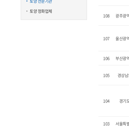
토양 전문기관
토양 정화업체
108
광주광
107
울산광
106
부산광
105
경상남
104
경기
103
서울특