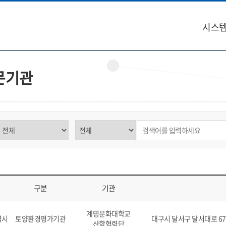
시스템
문기관
구분 선택
제목,내용 선택
검색어 입력
구분
기관
역, 구분, 기관, 소재지, 연락처, 비고를 표시
계명문화대학교
역시
토양환경평가기관
대구시 달서구 달서대로 67
산학협력단