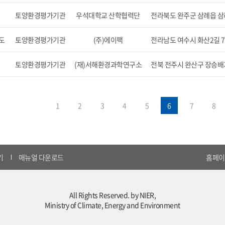
토양환경평가기관
우석대학교 산학협력단
전라북도 완주군 삼례읍 삼례
도
토양환경평가기관
(주)에이팩
전라남도 여수시 화산2길 7
토양환경평가기관
(재)서해환경과학연구소
전북 전주시 완산구 장승배기
1
2
3
4
5
6
7
8
기
매뉴얼 다운로드
홈페이지
All Rights Reserved. by NIER,
Ministry of Climate, Energy and Environment