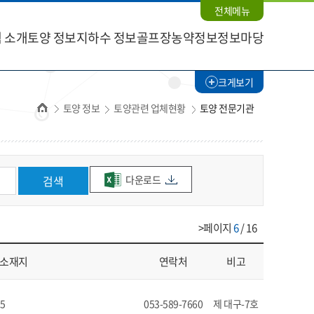
전체메뉴
 소개
토양 정보
지하수 정보
골프장농약정보
정보마당
크게보기
홈
토양 정보
토양관련 업체현황
토양 전문기관
다운로드
검색
>페이지
6
/ 16
소재지
연락처
비고
5
053-589-7660
제 대구-7호