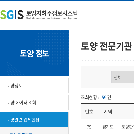
본
왼
하
문
쪽
단
내
메
주
용
뉴
소
으
바
영
로
로
역
바
가
바
토양 전문기관
로
기
로
토양 정보
가
가
기
기
구분 선택
토양정보
조회현황 :
159
건
토양 데이터 조회
번호
지역
토양관련 업체현황
업체현황 - 번호, 지역, 구분, 기
79
경기도
토양환