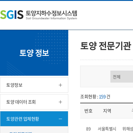
본
왼
하
문
쪽
단
내
메
주
용
뉴
소
으
바
영
로
로
역
바
가
바
토양 전문기관
로
기
로
토양 정보
가
가
기
기
구분 선택
토양정보
조회현황 :
159
건
토양 데이터 조회
번호
지역
토양관련 업체현황
업체현황 - 번호, 지역, 구분, 기
89
서울특별시
위해