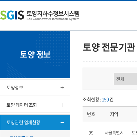
본
왼
하
문
쪽
단
내
메
주
용
뉴
소
으
바
영
로
로
역
바
가
바
토양 전문기관
로
기
로
토양 정보
가
가
기
기
구분 선택
토양정보
조회현황 :
159
건
토양 데이터 조회
번호
지역
토양관련 업체현황
업체현황 - 번호, 지역, 구분, 기
99
서울특별시
토