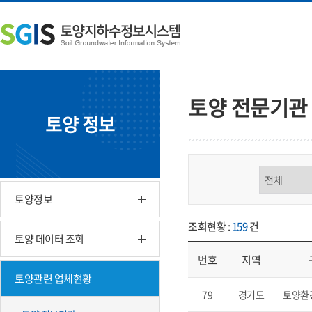
본
왼
하
문
쪽
단
내
메
주
용
뉴
소
으
바
영
로
로
역
바
가
바
토양 전문기관
로
기
로
토양 정보
가
가
기
기
구분 선택
토양정보
조회현황 :
159
건
토양 데이터 조회
번호
지역
토양관련 업체현황
업체현황 - 번호, 지역, 구분, 기
79
경기도
토양환