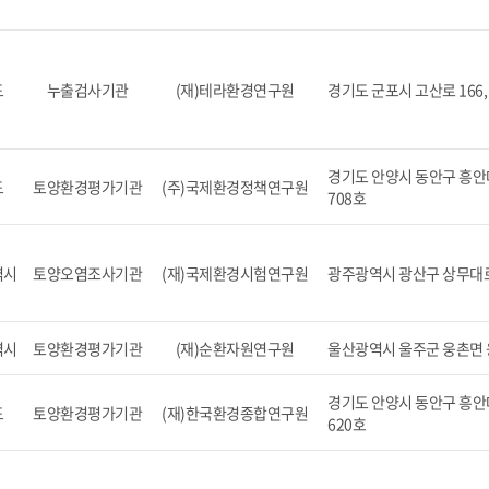
도
누출검사기관
(재)테라환경연구원
경기도 군포시 고산로 166, 
경기도 안양시 동안구 흥안대
도
토양환경평가기관
(주)국제환경정책연구원
708호
역시
토양오염조사기관
(재)국제환경시험연구원
광주광역시 광산구 상무대로 5
역시
토양환경평가기관
(재)순환자원연구원
울산광역시 울주군 웅촌면 
경기도 안양시 동안구 흥안대
도
토양환경평가기관
(재)한국환경종합연구원
620호