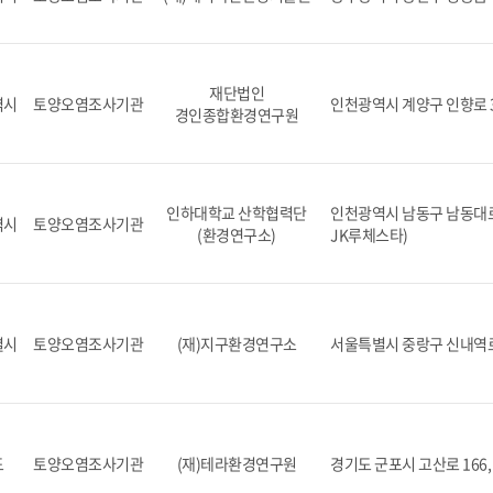
재단법인
역시
토양오염조사기관
인천광역시 계양구 인향로 3
경인종합환경연구원
인하대학교 산학협력단
인천광역시 남동구 남동대로 
역시
토양오염조사기관
(환경연구소)
JK루체스타)
별시
토양오염조사기관
(재)지구환경연구소
서울특별시 중랑구 신내역로
도
토양오염조사기관
(재)테라환경연구원
경기도 군포시 고산로 166, 