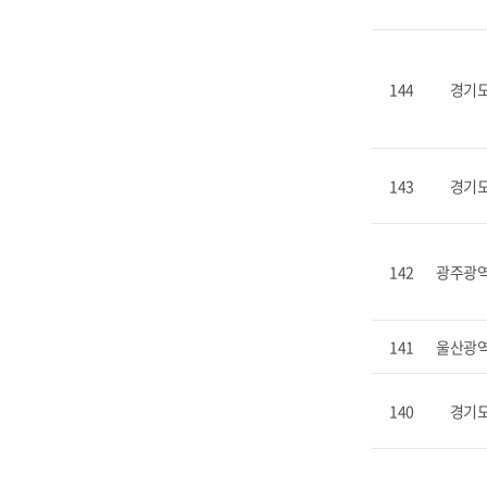
144
경기
143
경기
142
광주광
141
울산광
140
경기