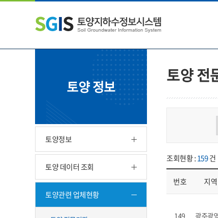
본
왼
하
문
쪽
단
내
메
주
용
뉴
소
으
바
영
로
로
역
바
가
바
토양 전
로
기
로
토양 정보
가
가
기
기
토양정보
조회현황 :
159
건
토양 데이터 조회
번호
지역
토양관련 업체현황
업체현황 - 번호, 지
149
광주광