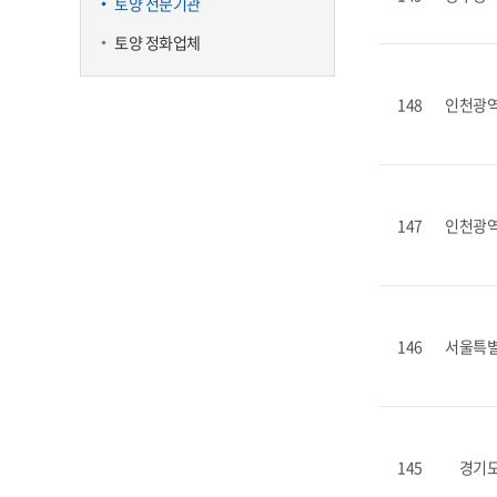
토양 전문기관
토양 정화업체
148
인천광
147
인천광
146
서울특
145
경기