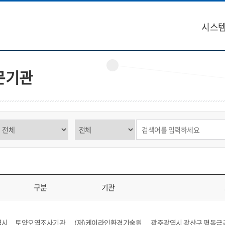
시스템
문기관
구분 선택
제목,내용 선택
검색어 입력
구분
기관
역, 구분, 기관, 소재지, 연락처, 비고를 표시
역시
토양오염조사기관
(재)케이라인환경기술원
광주광역시 광산구 평동금곡