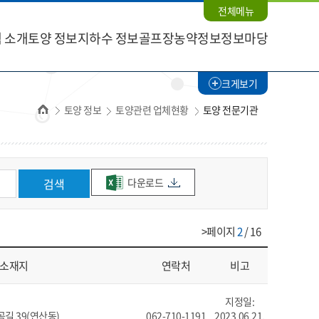
전체메뉴
 소개
토양 정보
지하수 정보
골프장농약정보
정보마당
크게보기
홈
토양 정보
토양관련 업체현황
토양 전문기관
다운로드
검색
>페이지
2
/ 16
소재지
연락처
비고
지정일:
길 39(연산동)
062-710-1191
2023.06.21.