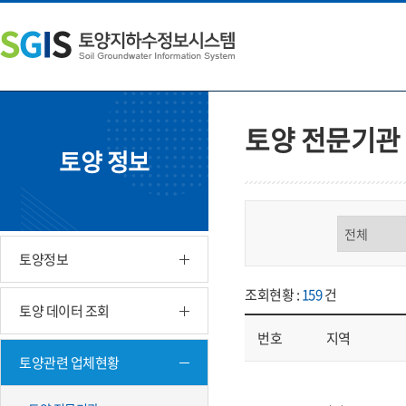
본
왼
하
문
쪽
단
내
메
주
용
뉴
소
으
바
영
로
로
역
바
가
바
토양 전문기관
로
기
로
토양 정보
가
가
기
기
구분 선택
토양정보
조회현황 :
159
건
토양 데이터 조회
번호
지역
토양관련 업체현황
업체현황 - 번호, 지역, 구분, 기