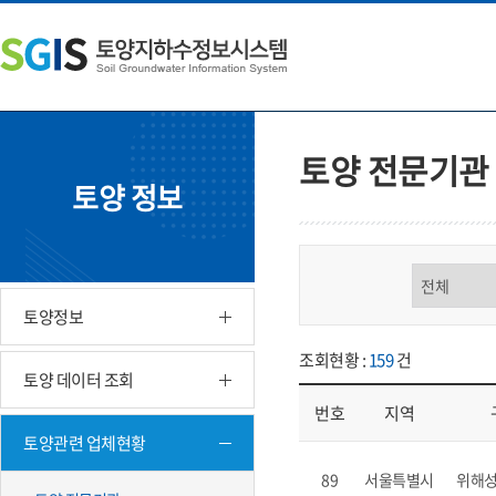
본
왼
하
문
쪽
단
내
메
주
용
뉴
소
으
바
영
로
로
역
바
가
바
토양 전문기관
로
기
로
토양 정보
가
가
기
기
구분 선택
토양정보
조회현황 :
159
건
토양 데이터 조회
번호
지역
토양관련 업체현황
업체현황 - 번호, 지역, 구분, 기
89
서울특별시
위해