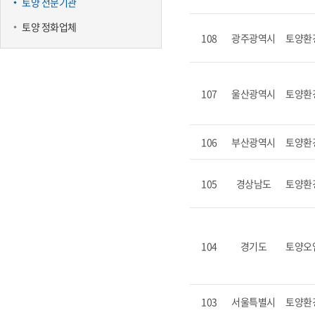
토양 전문기관
토양 정화업체
108
광주광역시
토양환
107
울산광역시
토양환
106
부산광역시
토양환
105
경상남도
토양환
104
경기도
토양오
103
서울특별시
토양환