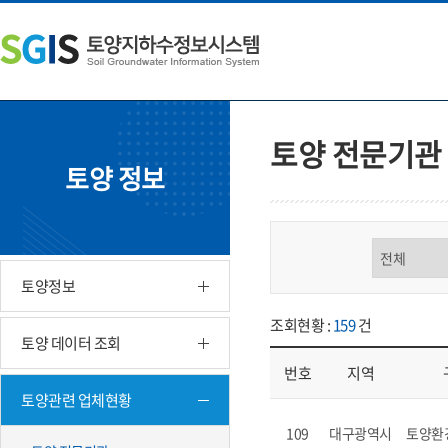
본
왼
하
문
쪽
단
내
메
주
용
뉴
소
으
바
영
로
로
역
바
가
바
토양 전문기관
로
기
로
토양 정보
가
가
기
기
구분 선택
토양정보
조회현황 :
159
건
토양 데이터 조회
번호
지역
토양관련 업체현황
업체현황 - 번호, 지역, 구분, 기
109
대구광역시
토양환