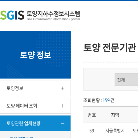
본
왼
하
문
쪽
단
내
메
주
용
뉴
소
으
바
영
로
로
역
바
가
바
토양 전문기관
로
기
로
토양 정보
가
가
기
기
구분 선택
토양정보
조회현황 :
159
건
토양 데이터 조회
번호
지역
토양관련 업체현황
업체현황 - 번호, 지역, 구분, 기
59
서울특별시
토