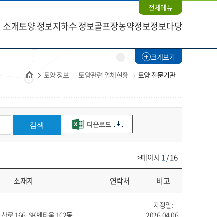
전체메뉴
 소개
토양 정보
지하수 정보
골프장농약정보
정보마당
크게보기
홈
토양 정보
토양관련 업체현황
토양 전문기관
다운로드
검색
>페이지
1
/ 16
소재지
연락처
비고
지정일:
로 166, SK벤티움 102동
2026.04.06.