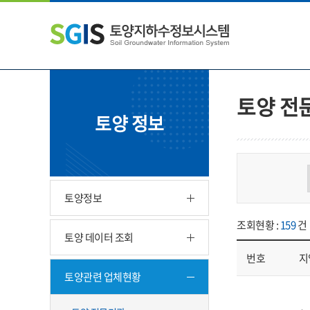
본
왼
하
문
쪽
단
내
메
주
용
뉴
소
으
바
영
로
로
역
바
가
바
토양 전
로
기
로
토양 정보
가
가
기
기
토양정보
조회현황 :
159
건
토양 데이터 조회
번호
지
토양관련 업체현황
업체현황 - 번호, 지