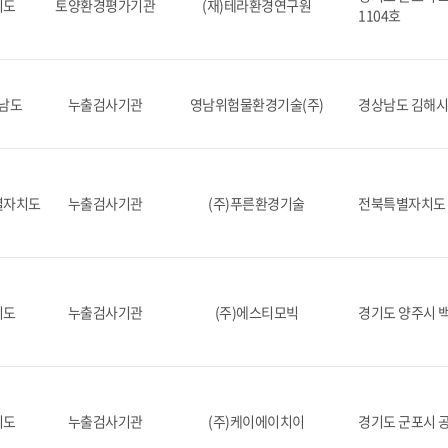
기도
토양환경평가기관
(재)테라환경연구원
1104호
남도
누출검사기관
영남위험물환경기술(주)
경상남도 김해시 
별자치도
누출검사기관
(주)푸른환경기술
전북특별자치도 
기도
누출검사기관
(주)에스티모빅
경기도 양주시 백
기도
누출검사기관
(주)케이에이치이
경기도 군포시 공단