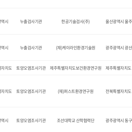
광역시
누출검사기관
한공기술검사(주)
울산광역시 울주군
광역시
누출검사기관
(재)케이라인환경기술원
광주광역시 광산
별자치도
토양오염조사기관
제주특별자치도보건환경연구원
제주특별자치도 제
별자치도
토양오염조사기관
(재)퍼스트환경연구원
전북특별자치도 전
광역시
토양오염조사기관
조선대학교 산학협력단
광주광역시 동구 