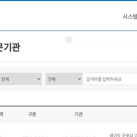
시스템
문기관
구분 선택
제목,내용 선택
검색어 입력
역
구분
기관
역, 구분, 기관, 소재지, 연락처, 비고를 표시
경기도 군포시 고산