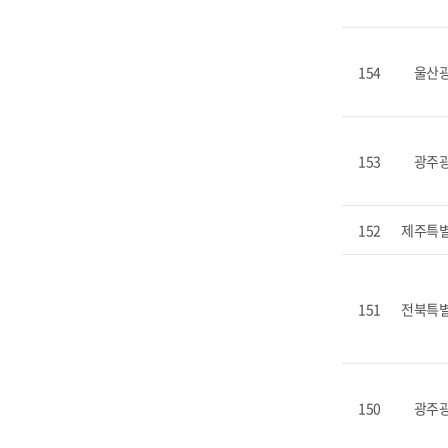
154
울산
153
광주
152
제주특
151
전북특
150
광주