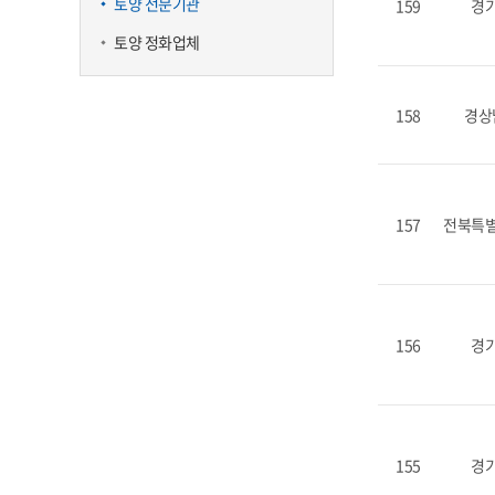
토양 전문기관
159
경
토양 정화업체
158
경상
157
전북특
156
경
155
경