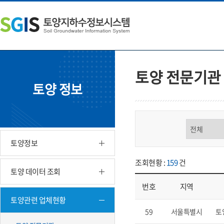
본
왼
하
문
쪽
단
내
메
주
용
뉴
소
으
바
영
로
로
역
바
가
바
토양 전문기관
로
기
로
토양 정보
가
가
기
기
구분 선택
토양정보
조회현황 :
159
건
토양 데이터 조회
번호
지역
토양관련 업체현황
업체현황 - 번호, 지역, 구분, 기
59
서울특별시
토