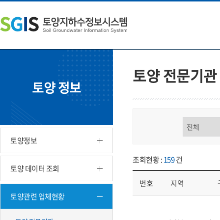
본
왼
하
문
쪽
단
내
메
주
용
뉴
소
으
바
영
로
로
역
바
가
바
토양 전문기관
로
기
로
토양 정보
가
가
기
기
구분 선택
토양정보
조회현황 :
159
건
토양 데이터 조회
번호
지역
토양관련 업체현황
업체현황 - 번호, 지역, 구분, 기