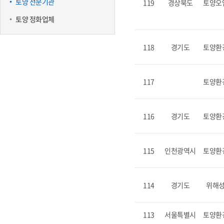
토양 전문기관
119
경상북도
토양오
토양 정화업체
118
경기도
토양환
117
토양환
116
경기도
토양환
115
인천광역시
토양환
114
경기도
위해
113
서울특별시
토양환