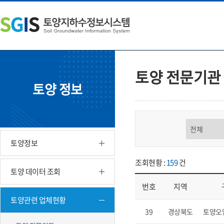
본
왼
하
문
쪽
단
내
메
주
용
뉴
소
으
바
영
로
로
역
바
가
바
토양 전문기관
로
기
로
토양 정보
가
가
기
기
구분 선택
토양정보
조회현황 :
159
건
토양 데이터 조회
번호
지역
토양관련 업체현황
업체현황 - 번호, 지역, 구분, 기
39
경상북도
토양오