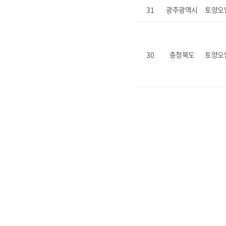
31
광주광역시
토양오
30
충청북도
토양오