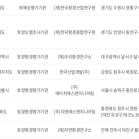
기도
위해성평가기관
(재)한국환경산업연구원
경기도 수원시 영통구 
기도
토양오염조사기관
(재)한국환경종합연구원
경기도 안양시 동안구 흥
광역시
토양환경평가기관
(재)우리환경연구소
대구광역시 달서구 달서대
별자치도
토양환경평가기관
한국산업개발(주)
강원도 원주시 북원로 2
(주)
특별시
토양환경평가기관
서울시 송파구 충민로 81
에이치에스엔지니어링
충청북도 청주시 청원구 
북도
토양환경평가기관
(주)지엔에스엔지니어링
(대전 유성구 테크노3로 65
토양환경평가기관
(재)자연환경연구소
전북 전주시 덕진구 팔