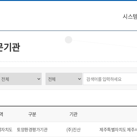
시스템
문기관
구분 선택
제목,내용 선택
검색어 입력
역
구분
기관
역, 구분, 기관, 소재지, 연락처, 비고를 표시
별자치도
토양환경평가기관
(주)진산
제주특별자치도 제주시