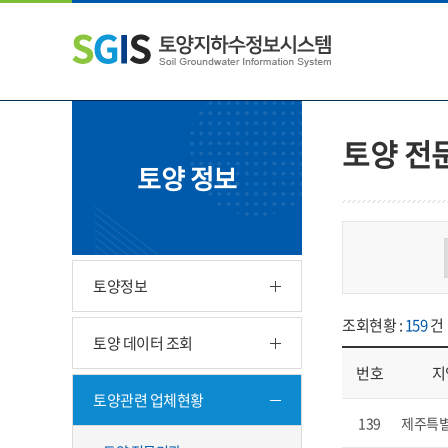
본
왼
하
문
쪽
단
내
메
주
용
뉴
소
으
바
영
로
로
역
바
가
바
토양 전
로
기
로
토양 정보
가
가
기
기
토양정보
조회현황 :
159
건
토양 데이터 조회
번호
지
토양관련 업체현황
업체현황 - 번호, 지
139
제주특