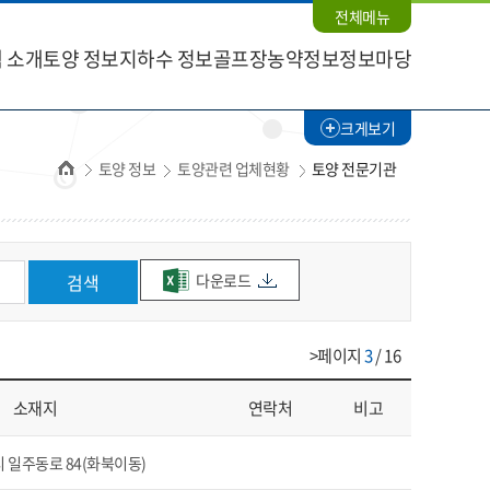
전체메뉴
 소개
토양 정보
지하수 정보
골프장농약정보
정보마당
크게보기
홈
토양 정보
토양관련 업체현황
토양 전문기관
다운로드
검색
>페이지
3
/ 16
소재지
연락처
비고
 일주동로 84(화북이동)