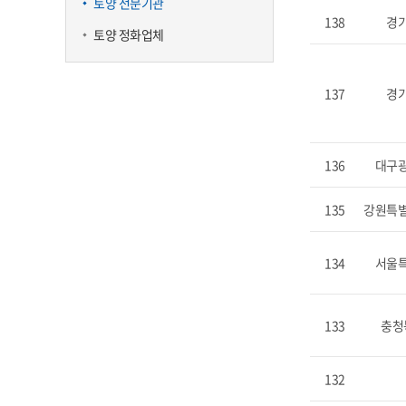
토양 전문기관
138
경
토양 정화업체
137
경
136
대구
135
강원특
134
서울
133
충청
132